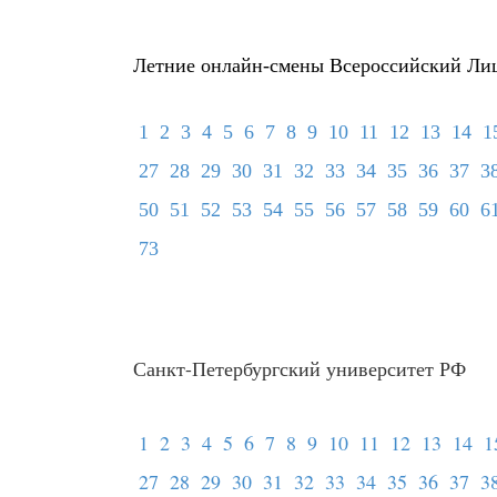
Летние онлайн-смены Всероссийский Ли
1
2
3
4
5
6
7
8
9
10
11
12
13
14
1
27
28
29
30
31
32
33
34
35
36
37
3
50
51
52
53
54
55
56
57
58
59
60
6
73
Санкт-Петербургский университет РФ
1
2
3
4
5
6
7
8
9
10
11
12
13
14
1
27
28
29
30
31
32
33
34
35
36
37
3