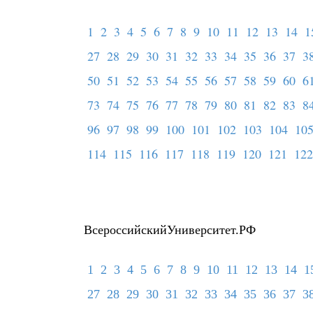
1
2
3
4
5
6
7
8
9
10
11
12
13
14
1
27
28
29
30
31
32
33
34
35
36
37
3
50
51
52
53
54
55
56
57
58
59
60
6
73
74
75
76
77
78
79
80
81
82
83
8
96
97
98
99
100
101
102
103
104
10
114
115
116
117
118
119
120
121
122
ВсероссийскийУниверситет.РФ
1
2
3
4
5
6
7
8
9
10
11
12
13
14
1
27
28
29
30
31
32
33
34
35
36
37
3