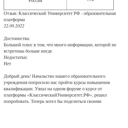
Россия
Отзыв: Классический Университет РФ - образовательная
платформа
22.09.2022
Достоинства:
Большой плюс в том, что много информации, которой не
встретишь больше нигде
Недостатки:
Нет
Добрый день! Начальство нашего образовательного
учреждения попросило нас пройти курсы повышения
квалификации. Узнал на одном форуме о курсе от
платформы «КлассическийУниверситет.РФ», решил
попробовать. Теперь хотел бы поделиться своими
впечатлениями. Мне очень понравилось проходить этот
курс. Платформа оставила приятное впечатление своим
простым дизайном и удобством. Даже есть программа
бонусов. Модули можно слушать, что бывает очень удобно.