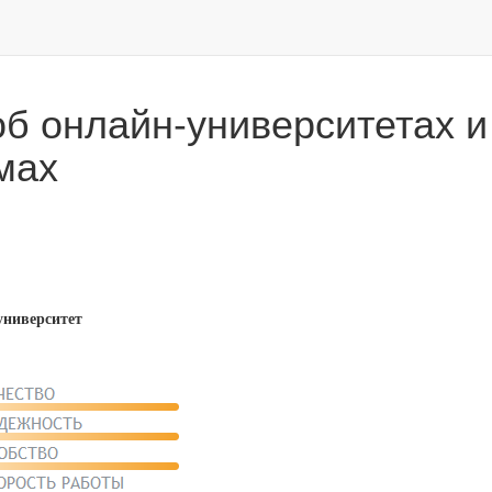
б онлайн-университетах и
мах
университет