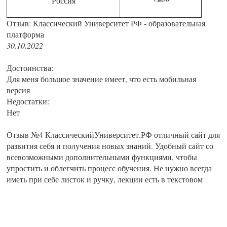
Россия
Отзыв: Классический Университет РФ - образовательная
платформа
30.10.2022
Достоинства:
Для меня большое значение имеет, что есть мобильная
версия
Недостатки:
Нет
Отзыв №4 КлассическийУниверситет.РФ отличный сайт для
развития себя и получения новых знаний. Удобный сайт со
всевозможными дополнительными функциями, чтобы
упростить и облегчить процесс обучения. Не нужно всегда
иметь при себе листок и ручку, лекции есть в текстовом
варианте и при желании можно всё себе распечатать. Что
касается выполнения заданий, то тут для этого
предназначена электронная тетрадь. Ну а тесты проверяются
автоматически. Осталась всем довольна, даже уже