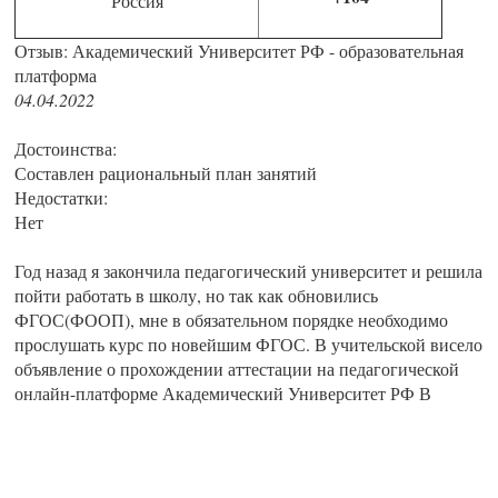
Россия
Отзыв: Академический Университет РФ - образовательная
платформа
04.04.2022
Достоинства:
Составлен рациональный план занятий
Недостатки:
Нет
Год назад я закончила педагогический университет и решила
пойти работать в школу, но так как обновились
ФГОС(ФООП), мне в обязательном порядке необходимо
прослушать курс по новейшим ФГОС. В учительской висело
объявление о прохождении аттестации на педагогической
онлайн-платформе Академический Университет РФ В
целом, я настоятельно рекомендую этот передовой онлайн-
университет Академический Университет РФ всем, кто
ищет первоклассное образование в сочетании с позитивным
чувством инноваций и прогрессивности. Сочетание